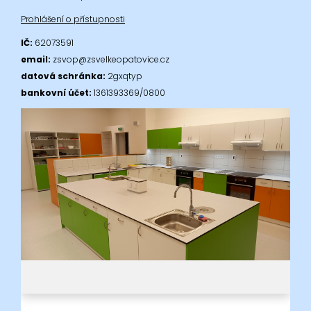
Prohlášení o přístupnosti
IČ:
62073591
email:
zsvop@zsvelkeopatovice.cz
datová schránka:
2gxqtyp
bankovní účet:
1361393369/0800