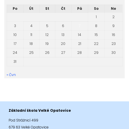
Po
Út
St
Čt
Pá
So
Ne
1
2
3
4
5
6
7
8
9
10
11
12
13
14
15
16
17
18
19
20
21
22
23
24
25
26
27
28
29
30
31
« Čvn
Základní škola Velké Opatovice
Pod Strážnicí 499
679 63 Velké Opatovice