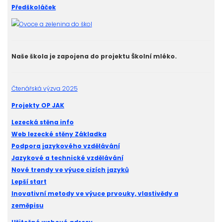
Předškoláček
Naše škola je zapojena do projektu Školní mléko.
Čtenářská výzva 2025
Projekty OP JAK
Lezecká stěna info
Web lezecké stěny Základka
Podpora jazykového vzdělávání
Jazykové a technické vzdělávání
Nové trendy ve výuce cizích jazyků
Lepší start
Inovativní metody ve výuce prvouky, vlastivědy a
zeměpisu