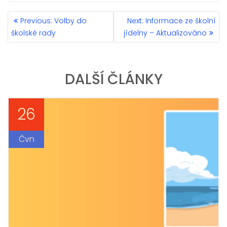
NAVIGACE
Previous
Next
Previous:
Volby do
Next:
Informace ze školní
PRO
post:
post:
školské rady
jídelny – Aktualizováno
PŘÍSPĚVEK
DALŠÍ ČLÁNKY
26
Čvn