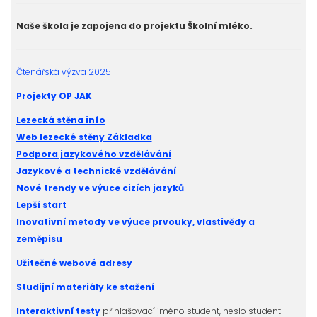
Naše škola je zapojena do projektu Školní mléko.
Čtenářská výzva 2025
Projekty OP JAK
Lezecká stěna info
Web lezecké stěny Základka
Podpora jazykového vzdělávání
Jazykové a technické vzdělávání
Nové trendy ve výuce cizích jazyků
Lepší start
Inovativní metody ve výuce prvouky, vlastivědy a
zeměpisu
Užitečné webové adresy
Studijní materiály ke stažení
Interaktivní testy
přihlašovací jméno student, heslo student