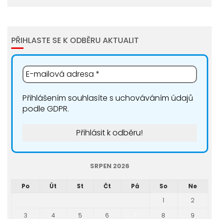
PŘIHLASTE SE K ODBĚRU AKTUALIT
Přihlášením souhlasíte s uchováváním údajů
podle GDPR.
SRPEN 2026
Po
Út
St
Čt
Pá
So
Ne
1
2
3
4
5
6
7
8
9