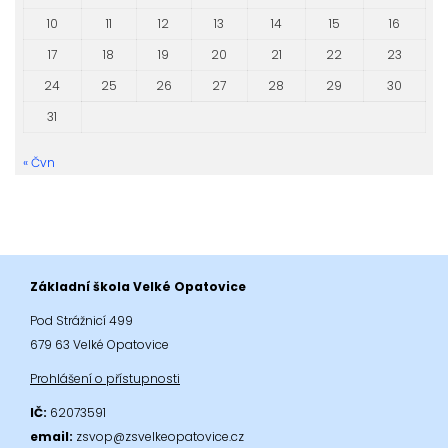
10
11
12
13
14
15
16
17
18
19
20
21
22
23
24
25
26
27
28
29
30
31
« Čvn
Základní škola Velké Opatovice
Pod Strážnicí 499
679 63 Velké Opatovice
Prohlášení o přístupnosti
IČ:
62073591
email:
zsvop@zsvelkeopatovice.cz